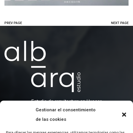
PREV PAGE
NEXT PAGE
Estudio de arquitectura en Huesca
Gestionar el consentimiento
de las cookies
CONTACTO
+34 695 07 07 43
Para ofrecer las mejores experiencias, utilizamos tecnologías como las