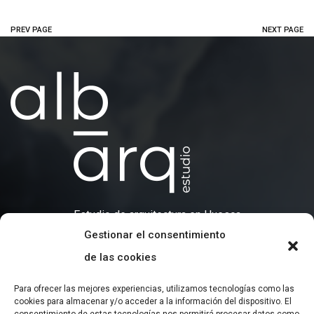
PREV PAGE
NEXT PAGE
Estudio de arquitectura en Huesca
Gestionar el consentimiento
de las cookies
CONTACTO
+34 695 07 07 43
Para ofrecer las mejores experiencias, utilizamos tecnologías como las
cookies para almacenar y/o acceder a la información del dispositivo. El
albarq.arquitectura@gmail.com